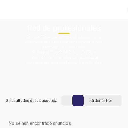
Red de profesionales
En HSK Global Solutions nos dedicamos a
ofrecerte una experiencia excepcional con
atención personalizada.
Si deseas mayor información sobre
nuestros profesionales contáctanos al
siguiente número telefónico: 3104031466
Ordenar Por
0
Resultados de la busqueda
No se han encontrado anuncios.