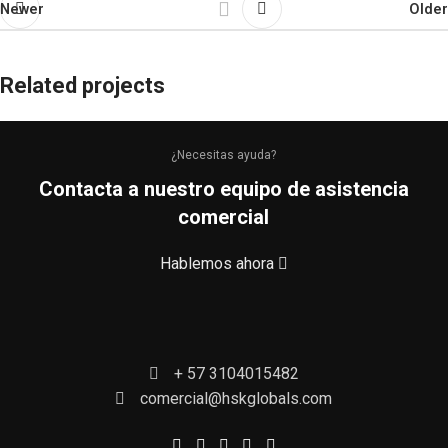
Newer
Older
Related projects
¿Necesitas ayuda?
Suspendisse quam at vestibulum
Kitchen
Contacta a nuestro equipo de asistencia
comercial
Hablemos ahora
+ 57 3104015482
comercial@hskglobals.com