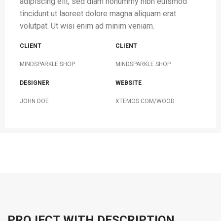
adipiscing elit, sed diam nonummy nibh euismod
tincidunt ut laoreet dolore magna aliquam erat
volutpat. Ut wisi enim ad minim veniam.
CLIENT
CLIENT
MINDSPARKLE SHOP
MINDSPARKLE SHOP
DESIGNER
WEBSITE
JOHN DOE
XTEMOS.COM/WOOD
PROJECT WITH DESCRIPTION