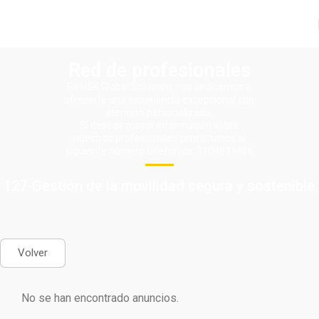
Red de profesionales
En HSK Global Solutions nos dedicamos a
ofrecerte una experiencia excepcional con
atención personalizada.
Si deseas mayor información sobre
nuestros profesionales contáctanos al
siguiente número telefónico: 3104031466
127-Gestión de la movilidad segura y sostenible
Volver
No se han encontrado anuncios.